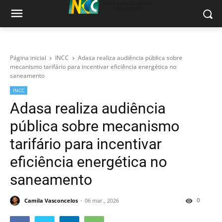
Página inicial
INCC
Adasa realiza audiência pública sobre
mecanismo tarifário para incentivar eficiência energética no
saneamento
INCC
Adasa realiza audiência
pública sobre mecanismo
tarifário para incentivar
eficiência energética no
saneamento
0
Camila Vasconcelos
06 mar., 2026